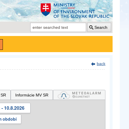
Search
back
 SR
Informácie MV SR
- 10.8.2026
m období