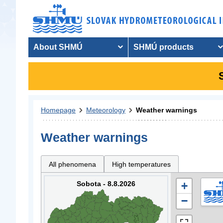
About SHMÚ
SHMÚ products
Homepage
Meteorology
Weather warnings
Weather warnings
All phenomena
High temperatures
Sobota - 8.8.2026
+
−