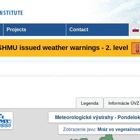
Projects
Contact
SHMU issued weather warnings - 2. level
Legenda
Informácie ÚVZ
Meteorologické výstrahy - Pondelok 
Zobrazenie javu:
Mráz vo vegetačno