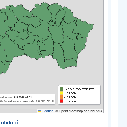
ualizované: 8.8.2026 05:02
bližšia aktualizácia najneskôr: 8.8.2026 12:00
Leaflet
|
© OpenStreetmap contributors
 období