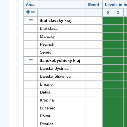
Area
Event
Levels in h
0
1
Bratislavský kraj
0
0
Bratislava
0
0
Malacky
0
0
Pezinok
0
0
Senec
0
0
Banskobystrický kraj
0
0
Banská Bystrica
0
0
Banská Štiavnica
0
0
Brezno
0
0
Detva
0
0
Krupina
0
0
Lučenec
0
0
Poltár
0
0
Revúca
0
0