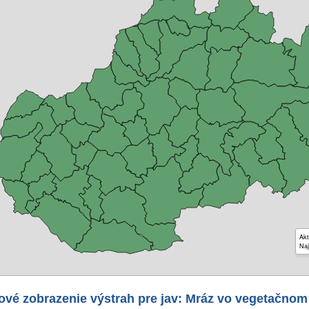
Akt
Naj
ové zobrazenie výstrah pre jav: Mráz vo vegetačnom