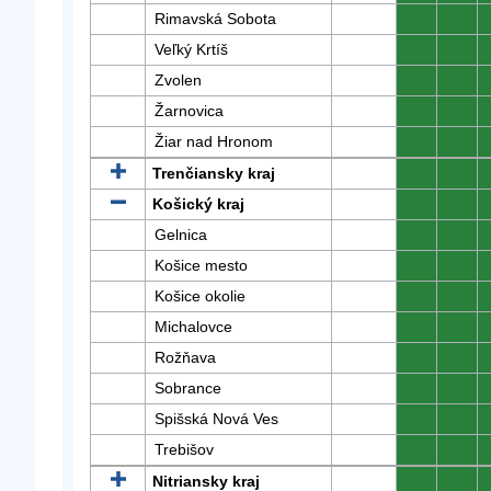
Rimavská Sobota
0
0
Veľký Krtíš
0
0
Zvolen
0
0
Žarnovica
0
0
Žiar nad Hronom
0
0
Trenčiansky kraj
0
0
Košický kraj
0
0
Gelnica
0
0
Košice mesto
0
0
Košice okolie
0
0
Michalovce
0
0
Rožňava
0
0
Sobrance
0
0
Spišská Nová Ves
0
0
Trebišov
0
0
Nitriansky kraj
0
0