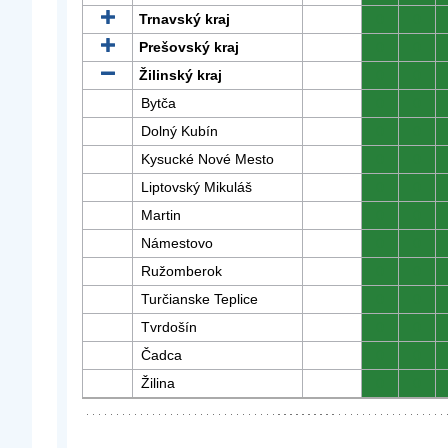
Trnavský kraj
0
0
Prešovský kraj
0
0
Žilinský kraj
0
0
Bytča
0
0
Dolný Kubín
0
0
Kysucké Nové Mesto
0
0
Liptovský Mikuláš
0
0
Martin
0
0
Námestovo
0
0
Ružomberok
0
0
Turčianske Teplice
0
0
Tvrdošín
0
0
Čadca
0
0
Žilina
0
0