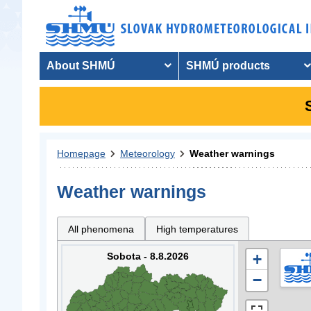
About SHMÚ
SHMÚ products
Homepage
Meteorology
Weather warnings
Weather warnings
All phenomena
High temperatures
Sobota - 8.8.2026
+
−