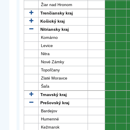
Žiar nad Hronom
0
0
Trenčiansky kraj
0
0
Košický kraj
0
0
Nitriansky kraj
0
0
Komárno
0
0
Levice
0
0
Nitra
0
0
Nové Zámky
0
0
Topoľčany
0
0
Zlaté Moravce
0
0
Šaľa
0
0
Trnavský kraj
0
0
Prešovský kraj
0
0
Bardejov
0
0
Humenné
0
0
Kežmarok
0
0