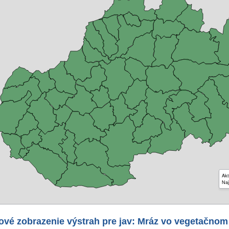
Akt
Naj
ové zobrazenie výstrah pre jav: Mráz vo vegetačnom