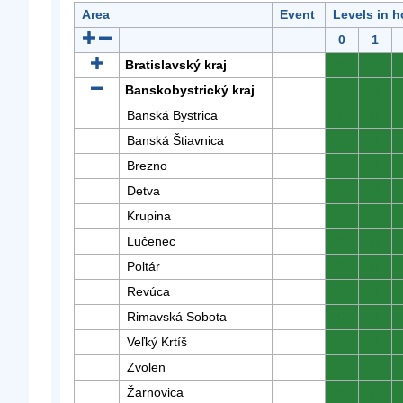
Area
Event
Levels in h
0
1
Bratislavský kraj
0
0
Banskobystrický kraj
0
0
Banská Bystrica
0
0
Banská Štiavnica
0
0
Brezno
0
0
Detva
0
0
Krupina
0
0
Lučenec
0
0
Poltár
0
0
Revúca
0
0
Rimavská Sobota
0
0
Veľký Krtíš
0
0
Zvolen
0
0
Žarnovica
0
0