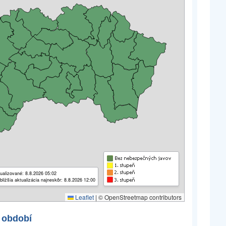
ualizované: 8.8.2026 05:02
bližšia aktualizácia najneskôr: 8.8.2026 12:00
Leaflet
|
© OpenStreetmap contributors
 období