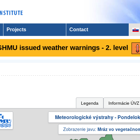
Projects
Contact
SHMU issued weather warnings - 2. level
Legenda
Informácie ÚVZ
Meteorologické výstrahy - Pondelok 
Zobrazenie javu:
Mráz vo vegetačno