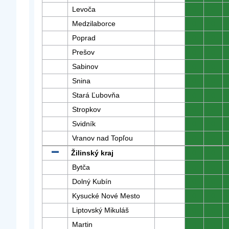
Levoča
0
0
Medzilaborce
0
0
Poprad
0
0
Prešov
0
0
Sabinov
0
0
Snina
0
0
Stará Ľubovňa
0
0
Stropkov
0
0
Svidník
0
0
Vranov nad Topľou
0
0
Žilinský kraj
0
0
Bytča
0
0
Dolný Kubín
0
0
Kysucké Nové Mesto
0
0
Liptovský Mikuláš
0
0
Martin
0
0