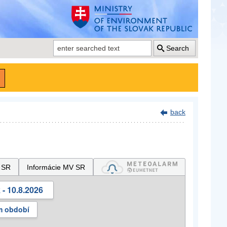
Search
back
 SR
Informácie MV SR
- 10.8.2026
m období