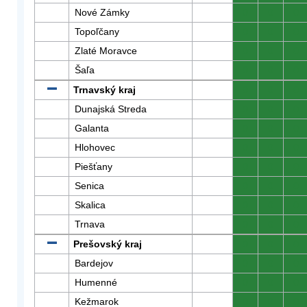
Nové Zámky
0
0
0
Topoľčany
0
0
0
Zlaté Moravce
0
0
0
Šaľa
0
0
0
Trnavský kraj
0
0
0
Dunajská Streda
0
0
0
Galanta
0
0
0
Hlohovec
0
0
0
Piešťany
0
0
0
Senica
0
0
0
Skalica
0
0
0
Trnava
0
0
0
Prešovský kraj
0
0
0
Bardejov
0
0
0
Humenné
0
0
0
Kežmarok
0
0
0