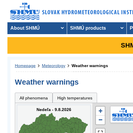
About SHMÚ
SHMÚ products
P
SHM
Homepage
Meteorology
Weather warnings
Weather warnings
All phenomena
High temperatures
Nedeľa - 9.8.2026
+
−