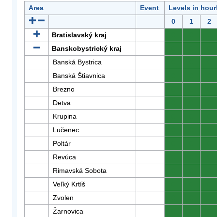
Area
Event
Levels in hour
0
1
2
Bratislavský kraj
0
0
0
Banskobystrický kraj
0
0
0
Banská Bystrica
0
0
0
Banská Štiavnica
0
0
0
Brezno
0
0
0
Detva
0
0
0
Krupina
0
0
0
Lučenec
0
0
0
Poltár
0
0
0
Revúca
0
0
0
Rimavská Sobota
0
0
0
Veľký Krtíš
0
0
0
Zvolen
0
0
0
Žarnovica
0
0
0