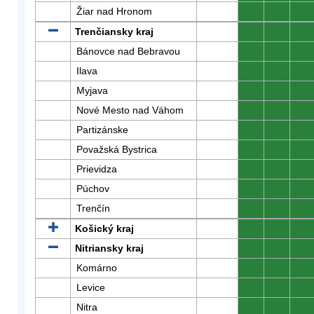
Žiar nad Hronom
0
0
0
Trenčiansky kraj
0
0
0
Bánovce nad Bebravou
0
0
0
Ilava
0
0
0
Myjava
0
0
0
Nové Mesto nad Váhom
0
0
0
Partizánske
0
0
0
Považská Bystrica
0
0
0
Prievidza
0
0
0
Púchov
0
0
0
Trenčín
0
0
0
Košický kraj
0
0
0
Nitriansky kraj
0
0
0
Komárno
0
0
0
Levice
0
0
0
Nitra
0
0
0