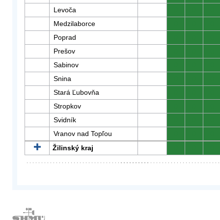
Levoča
0
0
0
Medzilaborce
0
0
0
Poprad
0
0
0
Prešov
0
0
0
Sabinov
0
0
0
Snina
0
0
0
Stará Ľubovňa
0
0
0
Stropkov
0
0
0
Svidník
0
0
0
Vranov nad Topľou
0
0
0
Žilinský kraj
0
0
0