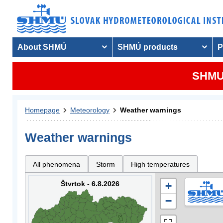
About SHMÚ
SHMÚ products
P
SHMU 
Homepage
Meteorology
Weather warnings
Weather warnings
All phenomena
Storm
High temperatures
Štvrtok - 6.8.2026
+
−