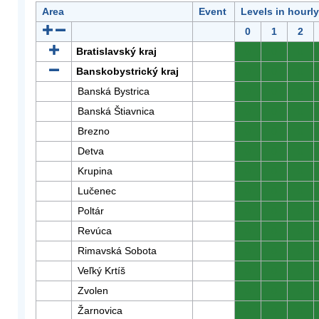
Area
Event
Levels in hourl
0
1
2
Bratislavský kraj
0
0
0
Banskobystrický kraj
0
0
0
Banská Bystrica
0
0
0
Banská Štiavnica
0
0
0
Brezno
0
0
0
Detva
0
0
0
Krupina
0
0
0
Lučenec
0
0
0
Poltár
0
0
0
Revúca
0
0
0
Rimavská Sobota
0
0
0
Veľký Krtíš
0
0
0
Zvolen
0
0
0
Žarnovica
0
0
0