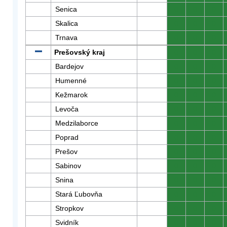
Senica
0
0
0
Skalica
0
0
0
Trnava
0
0
0
Prešovský kraj
0
0
0
Bardejov
0
0
0
Humenné
0
0
0
Kežmarok
0
0
0
Levoča
0
0
0
Medzilaborce
0
0
0
Poprad
0
0
0
Prešov
0
0
0
Sabinov
0
0
0
Snina
0
0
0
Stará Ľubovňa
0
0
0
Stropkov
0
0
0
Svidník
0
0
0