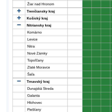
Žiar nad Hronom
0
0
0
Trenčiansky kraj
0
0
0
Košický kraj
0
0
0
Nitriansky kraj
0
0
0
Komárno
0
0
0
Levice
0
0
0
Nitra
0
0
0
Nové Zámky
0
0
0
Topoľčany
0
0
0
Zlaté Moravce
0
0
0
Šaľa
0
0
0
Trnavský kraj
0
0
0
Dunajská Streda
0
0
0
Galanta
0
0
0
Hlohovec
0
0
0
Piešťany
0
0
0