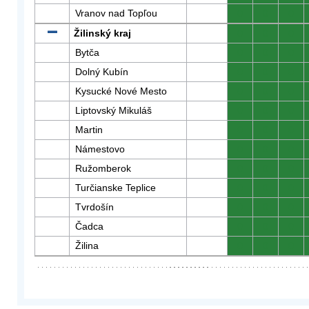
Vranov nad Topľou
0
0
0
Žilinský kraj
0
0
0
Bytča
0
0
0
Dolný Kubín
0
0
0
Kysucké Nové Mesto
0
0
0
Liptovský Mikuláš
0
0
0
Martin
0
0
0
Námestovo
0
0
0
Ružomberok
0
0
0
Turčianske Teplice
0
0
0
Tvrdošín
0
0
0
Čadca
0
0
0
Žilina
0
0
0