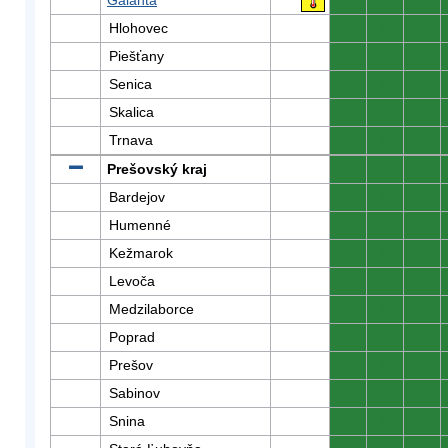
Galanta
0
0
0
Hlohovec
0
0
0
Piešťany
0
0
0
Senica
0
0
0
Skalica
0
0
0
Trnava
0
0
0
Prešovský kraj
0
0
0
Bardejov
0
0
0
Humenné
0
0
0
Kežmarok
0
0
0
Levoča
0
0
0
Medzilaborce
0
0
0
Poprad
0
0
0
Prešov
0
0
0
Sabinov
0
0
0
Snina
0
0
0