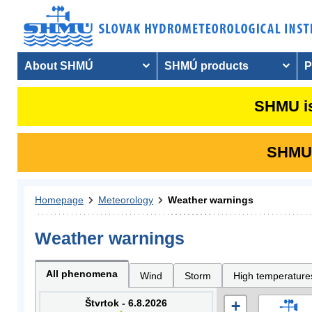
About SHMÚ
SHMÚ products
P
SHMU is
SHMU i
Homepage
Meteorology
Weather warnings
Weather warnings
All phenomena
Wind
Storm
High temperature
Štvrtok - 6.8.2026
+