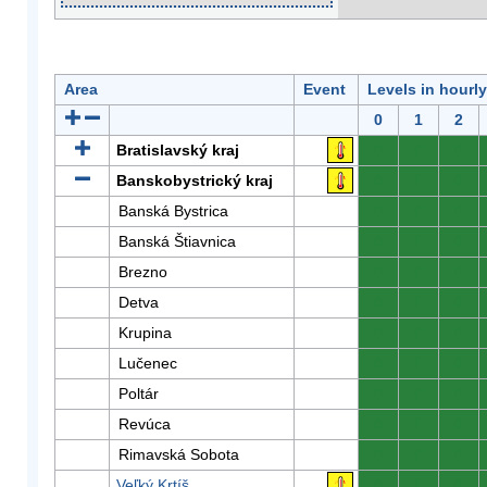
Area
Event
Levels in hourl
0
1
2
Bratislavský kraj
0
0
0
Banskobystrický kraj
0
0
0
Banská Bystrica
0
0
0
Banská Štiavnica
0
0
0
Brezno
0
0
0
Detva
0
0
0
Krupina
0
0
0
Lučenec
0
0
0
Poltár
0
0
0
Revúca
0
0
0
Rimavská Sobota
0
0
0
Veľký Krtíš
0
0
0