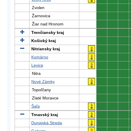
Zvolen
0
0
0
Žarnovica
0
0
0
Žiar nad Hronom
0
0
0
Trenčiansky kraj
0
0
0
Košický kraj
0
0
0
Nitriansky kraj
0
0
0
Komárno
0
0
0
Levice
0
0
0
Nitra
0
0
0
Nové Zámky
0
0
0
Topoľčany
0
0
0
Zlaté Moravce
0
0
0
Šaľa
0
0
0
Trnavský kraj
0
0
0
Dunajská Streda
0
0
0