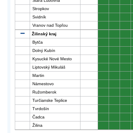
Stará Ľubovňa
0
0
0
Stropkov
0
0
0
Svidník
0
0
0
Vranov nad Topľou
0
0
0
Žilinský kraj
0
0
0
Bytča
0
0
0
Dolný Kubín
0
0
0
Kysucké Nové Mesto
0
0
0
Liptovský Mikuláš
0
0
0
Martin
0
0
0
Námestovo
0
0
0
Ružomberok
0
0
0
Turčianske Teplice
0
0
0
Tvrdošín
0
0
0
Čadca
0
0
0
Žilina
0
0
0