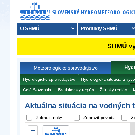
O SHMÚ
Produkty SHMÚ
SHMÚ vyd
Hydr
Meteorologické spravodajstvo
Hydrologické spravodajstvo
Hydrologická situácia a vývo
Celé Slovensko
Bratislavský región
Žilinský región
Aktuálna situácia na vodných 
Zobraziť rieky
Zobraziť povodia
Z
+