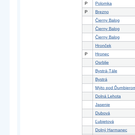
P
Polomka
P
Brezno
Čierny Balog
Čierny Balog
Čierny Balog
Hronček
P
Hronec
Osrblie
Bystrá-Tále
Bystrá
Mýto pod Ďumbiero
Dolná Lehota
Jasenie
Dubová
Ľubietová
Dolný Harmanec