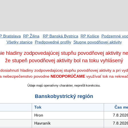
P Bratislava
RP Žilina
RP Banská Bystrica
RP Košice
Podzemné vo
Všetky stanice
Predpovedné profily
Stupne povodňovej aktivity
ie hladiny zodpovedajúcej stupňu povodňovej aktivity 
že stupeň povodňovej aktivity bol na toku vyhlásený
 dosiahnutí hladiny zodpovedajúcej stupňu povodňovej aktivity a pri vy
na nebezpečenstvo povodne
NEODPORÚČAME
využívať tok na rekrea
Údaje majú operatívny charakter, neprešli korekciou.
Banskobystrický región
Tok
Čas me
Hron
7.8.202
Havraník
7.8.202