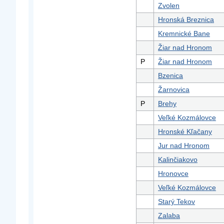
Zvolen
Hronská Breznica
Kremnické Bane
Žiar nad Hronom
P
Žiar nad Hronom
Bzenica
Žarnovica
P
Brehy
Veľké Kozmálovce
Hronské Kľačany
Jur nad Hronom
Kalinčiakovo
Hronovce
Veľké Kozmálovce
Starý Tekov
Zalaba