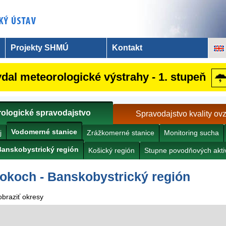
Projekty SHMÚ
Kontakt
al meteorologické výstrahy - 1. stupeň
ologické spravodajstvo
Spravodajstvo kvality ov
Vodomerné stanice
j
Zrážkomerné stanice
Monitoring sucha
Banskobystrický región
Košický región
Stupne povodňových aktiv
tokoch - Banskobystrický región
obraziť okresy