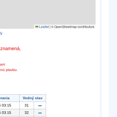
Leaflet
|
© OpenStreetmap contributors
dy
neznamená,
daní
čnú plavbu.
rania
Vodný stav
6 03:15
31
6 03:15
32