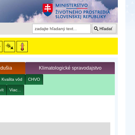
Hľadať
zdušia
Klimatologické spravodajstvo
Kvalita vôd
CHVO
ít
Viac...