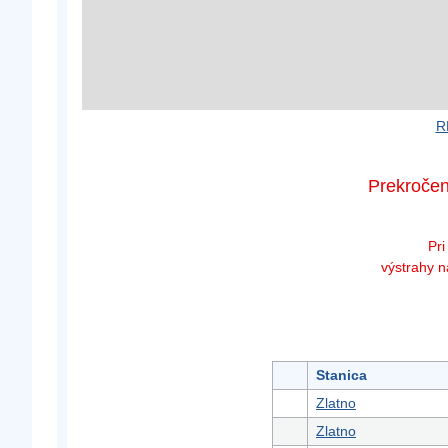
R
Prekročen
Pri
výstrahy 
Stanica
Zlatno
Zlatno