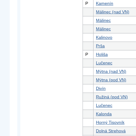
P
Kamenín
Málinec (nad VN)
Málinec
Málinec
Kalinovo
Prša
P
Holiša
Lučenec
Mýtna (nad VN)
Mýtna (pod VN)
Divín
Ružiná (pod VN)
Lučenec
Kalonda
Horný Tisovník
Dolná Strehová