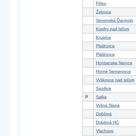
Pôtor
Želovce
Slovenské Ďarmoty
Kosihy nad Ipľom
Krupina
Plášťovce
Plášťovce
Hontianske Nemce
Horné Semerovce
Vyškovce nad Ipľom
Sazdice
P
Salka
Vyšná Slaná
Dobšiná
Dobšiná HC
Vlachovo