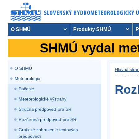
O SHMÚ
Produkty SHMÚ
P
SHMÚ vydal mete
O SHMÚ
Hlavná strá
Meteorológia
Roz
Počasie
Meteorologické výstrahy
Stručná predpoveď pre SR
Rozšírená predpoveď pre SR
Grafické zobrazenie textových
predpovedí