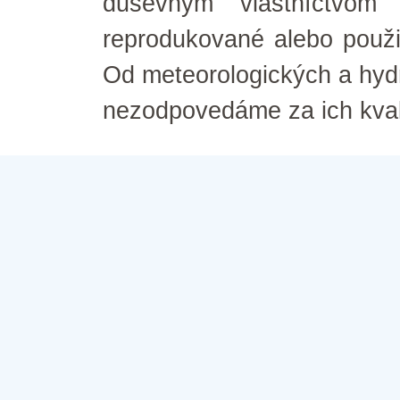
duševným vlastníctvom
reprodukované alebo použ
Od meteorologických a hyd
nezodpovedáme za ich kval