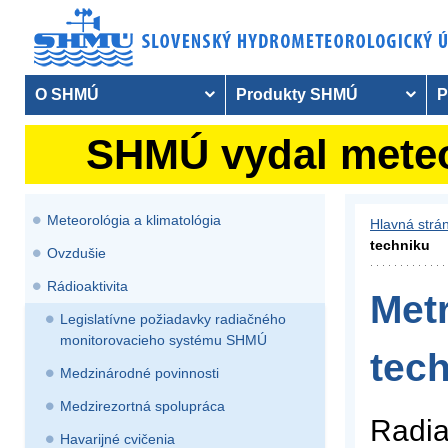
O SHMÚ
Produkty SHMÚ
P
SHMÚ vydal meteor
Meteorológia a klimatológia
Hlavná strá
techniku
Ovzdušie
Rádioaktivita
Metr
Legislatívne požiadavky radiačného
monitorovacieho systému SHMÚ
tec
Medzinárodné povinnosti
Medzirezortná spolupráca
Radia
Havarijné cvičenia