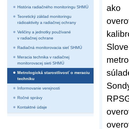
ako
História radiačného monitoringu SHMÚ
Teoretický základ monitoringu
over
rádioaktivity a radiačnej ochrany
kali
Veličiny a jednotky používané
v radiačnej ochrane
Slove
Radiačná monitorovacia sieť SHMÚ
Meracia technika v radiačnej
metro
monitorovacej sieti SHMÚ
súla
Metrologická starostlivosť o meraciu
techniku
Sondy
Informovanie verejnosti
RPSG-
Ročné správy
Kontaktné údaje
over
overo