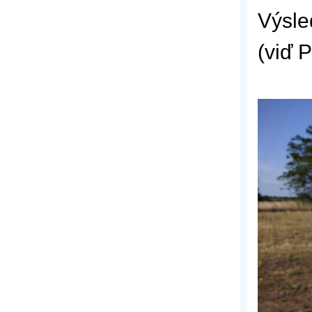
Výsle
(viď P